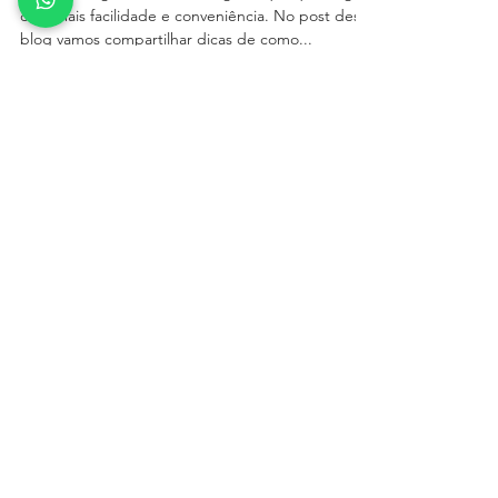
Agora você pode escrever no
blog onde estiver!
Você pode gerenciar seu blog em qualquer lugar
com mais facilidade e conveniência. No post desse
blog vamos compartilhar dicas de como...
FALE COM A GENTE
ENDEREÇO: AV. DR. CARDOSO DE MELO,
1.460, 12º ANDAR, SÃO PAULO/SP
TEL: 11 97264 5476
|
ATENDIMENTO@WIXPRO.COM.BR